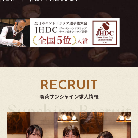
R
E
C
R
U
I
T
喫茶サンシャイン求人情報
Sunshine Recruit