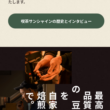
たします。
喫茶サンシャインの歴史とインタビュー
自
家
焙
煎
で
。
を
最
高
品
質
の
豆